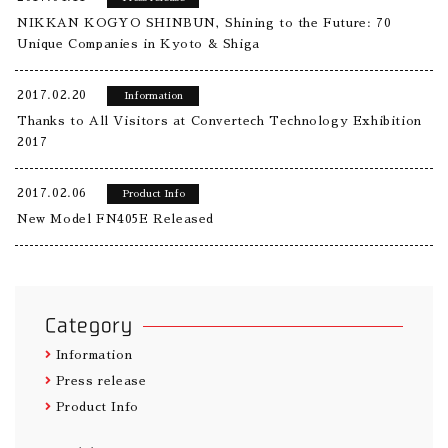
NIKKAN KOGYO SHINBUN, Shining to the Future: 70
Unique Companies in Kyoto & Shiga
2017.02.20
Information
Thanks to All Visitors at Convertech Technology Exhibition
2017
2017.02.06
Product Info
New Model FN405E Released
Category
Information
Press release
Product Info