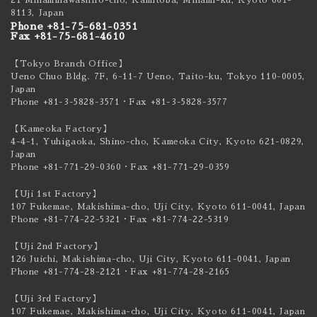
8113, Japan
Phone +81-75-681-0351
Fax +81-75-681-4610
【Tokyo Branch Office】
Ueno Chuo Bldg. 7F, 6-11-7 Ueno, Taito-ku,
Tokyo 110-0005,
Japan
Phone +81-3-5828-3571
・Fax +81-3-5828-3577
【Kameoka Factory】
4-4-1, Yuhigaoka, Shino-cho, Kameoka City,
Kyoto 621-0829,
Japan
Phone +81-771-29-0360
・Fax +81-771-29-0359
【Uji 1st Factory】
107 Fukemae, Makishima-cho, Uji City,
Kyoto 611-0041, Japan
Phone +81-774-22-5321
・Fax +81-774-22-5319
【Uji 2nd Factory】
126 Juichi, Makishima-cho, Uji City,
Kyoto 611-0041, Japan
Phone +81-774-28-2121
・Fax +81-774-28-2165
【Uji 3rd Factory】
107 Fukemae, Makishima-cho, Uji City,
Kyoto 611-0041, Japan