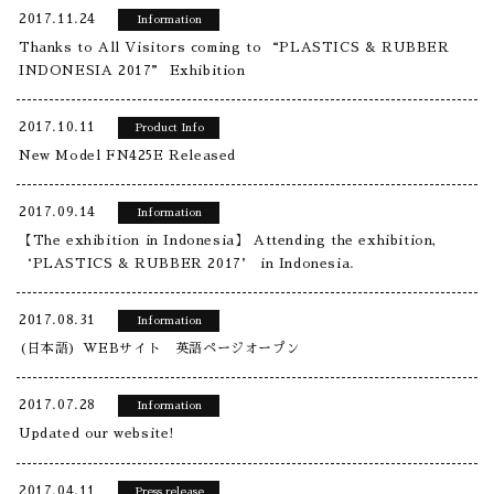
2017.11.24
Information
Thanks to All Visitors coming to “PLASTICS & RUBBER
INDONESIA 2017” Exhibition
2017.10.11
Product Info
New Model FN425E Released
2017.09.14
Information
【The exhibition in Indonesia】 Attending the exhibition,
‘PLASTICS & RUBBER 2017’ in Indonesia.
2017.08.31
Information
(日本語) WEBサイト 英語ページオープン
2017.07.28
Information
Updated our website!
2017.04.11
Press release