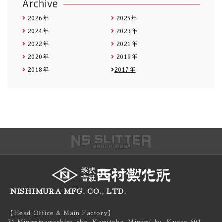
Archive
2026年
2025年
2024年
2023年
2022年
2021年
2020年
2019年
2018年
2017年
NISHIMURA MFG. CO., LTD.
【Head Office & Main Factory】
21 Minaminawashiro-cho, Kamitoba, Minami-ku,
Kyoto 601-