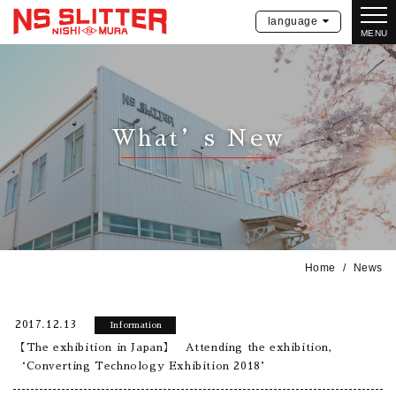
language
MENU
What’s New
Home
News
2017.12.13
Information
【The exhibition in Japan】 Attending the exhibition,
‘Converting Technology Exhibition 2018’