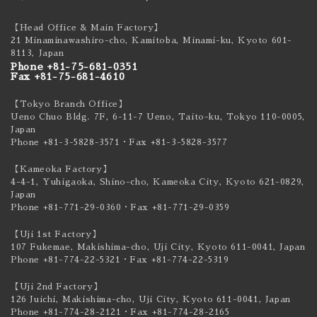
【Head Office & Main Factory】
21 Minaminawashiro-cho, Kamitoba, Minami-ku,
Kyoto 601-
8113, Japan
Phone +81-75-681-0351
Fax +81-75-681-4610
【Tokyo Branch Office】
Ueno Chuo Bldg. 7F, 6-11-7 Ueno, Taito-ku,
Tokyo 110-0005,
Japan
Phone +81-3-5828-3571
・Fax +81-3-5828-3577
【Kameoka Factory】
4-4-1, Yuhigaoka, Shino-cho, Kameoka City,
Kyoto 621-0829,
Japan
Phone +81-771-29-0360
・Fax +81-771-29-0359
【Uji 1st Factory】
107 Fukemae, Makishima-cho, Uji City,
Kyoto 611-0041, Japan
Phone +81-774-22-5321
・Fax +81-774-22-5319
【Uji 2nd Factory】
126 Juichi, Makishima-cho, Uji City,
Kyoto 611-0041, Japan
Phone +81-774-28-2121
・Fax +81-774-28-2165