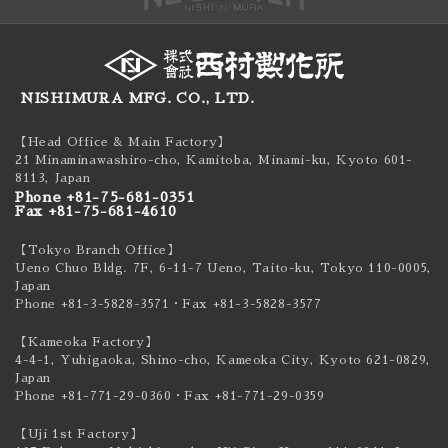
NISHIMURA MFG. CO., LTD.
【Head Office & Main Factory】
21 Minaminawashiro-cho, Kamitoba, Minami-ku,
Kyoto 601-
8113, Japan
Phone +81-75-681-0351
Fax +81-75-681-4610
【Tokyo Branch Office】
Ueno Chuo Bldg. 7F, 6-11-7 Ueno, Taito-ku,
Tokyo 110-0005,
Japan
Phone +81-3-5828-3571
・Fax +81-3-5828-3577
【Kameoka Factory】
4-4-1, Yuhigaoka, Shino-cho, Kameoka City,
Kyoto 621-0829,
Japan
Phone +81-771-29-0360
・Fax +81-771-29-0359
【Uji 1st Factory】