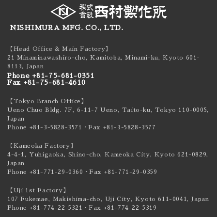
NISHIMURA MFG. CO., LTD.
【Head Office & Main Factory】
21 Minaminawashiro-cho, Kamitoba, Minami-ku,
Kyoto 601-
8113, Japan
Phone +81-75-681-0351
Fax +81-75-681-4610
【Tokyo Branch Office】
Ueno Chuo Bldg. 7F, 6-11-7 Ueno, Taito-ku,
Tokyo 110-0005,
Japan
Phone +81-3-5828-3571
・Fax +81-3-5828-3577
【Kameoka Factory】
4-4-1, Yuhigaoka, Shino-cho, Kameoka City,
Kyoto 621-0829,
Japan
Phone +81-771-29-0360
・Fax +81-771-29-0359
【Uji 1st Factory】
107 Fukemae, Makishima-cho, Uji City,
Kyoto 611-0041, Japan
Phone +81-774-22-5321
・Fax +81-774-22-5319