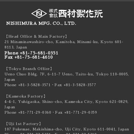
NISHIMURA MFG. CO., LTD.
【Head Office & Main Factory】
21 Minaminawashiro-cho, Kamitoba, Minami-ku,
Kyoto 601-
8113, Japan
Phone +81-75-681-0351
Fax +81-75-681-4610
【Tokyo Branch Office】
Ueno Chuo Bldg. 7F, 6-11-7 Ueno, Taito-ku,
Tokyo 110-0005,
Japan
Phone +81-3-5828-3571
・Fax +81-3-5828-3577
【Kameoka Factory】
4-4-1, Yuhigaoka, Shino-cho, Kameoka City,
Kyoto 621-0829,
Japan
Phone +81-771-29-0360
・Fax +81-771-29-0359
【Uji 1st Factory】
107 Fukemae, Makishima-cho, Uji City,
Kyoto 611-0041, Japan