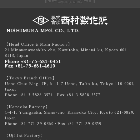
NISHIMURA MFG. CO., LTD.
【Head Office & Main Factory】
21 Minaminawashiro-cho, Kamitoba, Minami-ku,
Kyoto 601-
8113, Japan
Phone +81-75-681-0351
Fax +81-75-681-4610
【Tokyo Branch Office】
Ueno Chuo Bldg. 7F, 6-11-7 Ueno, Taito-ku,
Tokyo 110-0005,
Japan
Phone +81-3-5828-3571
・Fax +81-3-5828-3577
【Kameoka Factory】
4-4-1, Yuhigaoka, Shino-cho, Kameoka City,
Kyoto 621-0829,
Japan
Phone +81-771-29-0360
・Fax +81-771-29-0359
【Uji 1st Factory】