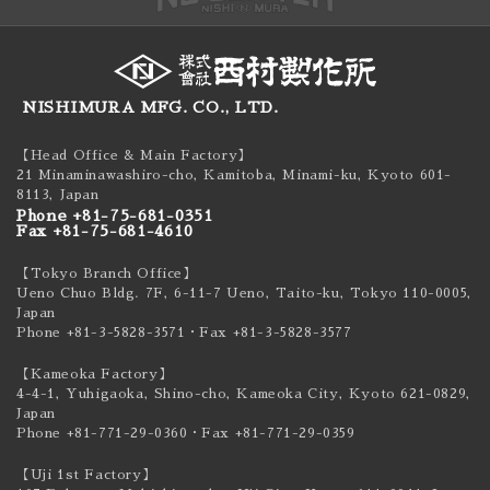
NISHIMURA MFG. CO., LTD.
【Head Office & Main Factory】
21 Minaminawashiro-cho, Kamitoba, Minami-ku,
Kyoto 601-
8113, Japan
Phone +81-75-681-0351
Fax +81-75-681-4610
【Tokyo Branch Office】
Ueno Chuo Bldg. 7F, 6-11-7 Ueno, Taito-ku,
Tokyo 110-0005,
Japan
Phone +81-3-5828-3571
・Fax +81-3-5828-3577
【Kameoka Factory】
4-4-1, Yuhigaoka, Shino-cho, Kameoka City,
Kyoto 621-0829,
Japan
Phone +81-771-29-0360
・Fax +81-771-29-0359
【Uji 1st Factory】