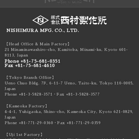
NISHIMURA MFG. CO., LTD.
【Head Office & Main Factory】
21 Minaminawashiro-cho, Kamitoba, Minami-ku,
Kyoto 601-
8113, Japan
Phone +81-75-681-0351
Fax +81-75-681-4610
【Tokyo Branch Office】
Ueno Chuo Bldg. 7F, 6-11-7 Ueno, Taito-ku,
Tokyo 110-0005,
Japan
Phone +81-3-5828-3571
・Fax +81-3-5828-3577
【Kameoka Factory】
4-4-1, Yuhigaoka, Shino-cho, Kameoka City,
Kyoto 621-0829,
Japan
Phone +81-771-29-0360
・Fax +81-771-29-0359
【Uji 1st Factory】