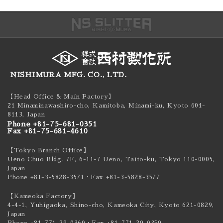
NISHIMURA MFG. CO., LTD.
【Head Office & Main Factory】
21 Minaminawashiro-cho, Kamitoba, Minami-ku,
Kyoto 601-
8113, Japan
Phone +81-75-681-0351
Fax +81-75-681-4610
【Tokyo Branch Office】
Ueno Chuo Bldg. 7F, 6-11-7 Ueno, Taito-ku,
Tokyo 110-0005,
Japan
Phone +81-3-5828-3571
・Fax +81-3-5828-3577
【Kameoka Factory】
4-4-1, Yuhigaoka, Shino-cho, Kameoka City,
Kyoto 621-0829,
Japan
Phone +81-771-29-0360
・Fax +81-771-29-0359