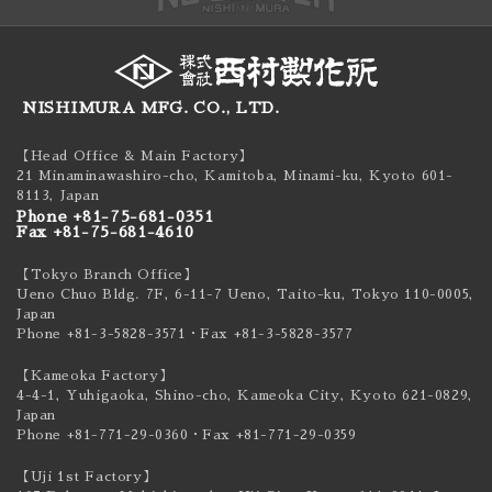
NISHIMURA MFG. CO., LTD.
【Head Office & Main Factory】
21 Minaminawashiro-cho, Kamitoba, Minami-ku,
Kyoto 601-
8113, Japan
Phone +81-75-681-0351
Fax +81-75-681-4610
【Tokyo Branch Office】
Ueno Chuo Bldg. 7F, 6-11-7 Ueno, Taito-ku,
Tokyo 110-0005,
Japan
Phone +81-3-5828-3571
・Fax +81-3-5828-3577
【Kameoka Factory】
4-4-1, Yuhigaoka, Shino-cho, Kameoka City,
Kyoto 621-0829,
Japan
Phone +81-771-29-0360
・Fax +81-771-29-0359
【Uji 1st Factory】