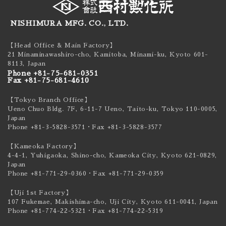
NISHIMURA MFG. CO., LTD.
【Head Office & Main Factory】
21 Minaminawashiro-cho, Kamitoba, Minami-ku,
Kyoto 601-
8113, Japan
Phone +81-75-681-0351
Fax +81-75-681-4610
【Tokyo Branch Office】
Ueno Chuo Bldg. 7F, 6-11-7 Ueno, Taito-ku,
Tokyo 110-0005,
Japan
Phone +81-3-5828-3571
・Fax +81-3-5828-3577
【Kameoka Factory】
4-4-1, Yuhigaoka, Shino-cho, Kameoka City,
Kyoto 621-0829,
Japan
Phone +81-771-29-0360
・Fax +81-771-29-0359
【Uji 1st Factory】
107 Fukemae, Makishima-cho, Uji City,
Kyoto 611-0041, Japan
Phone +81-774-22-5321
・Fax +81-774-22-5319