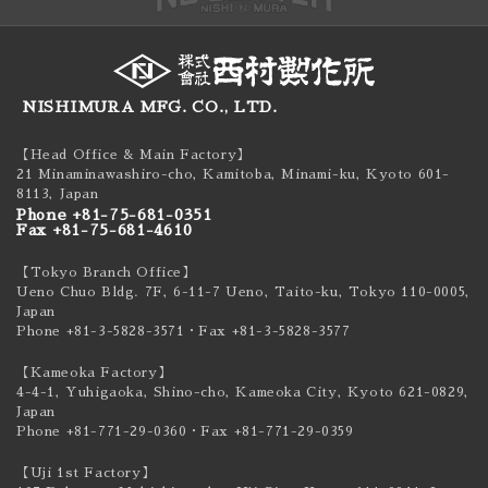
NISHIMURA MFG. CO., LTD.
【Head Office & Main Factory】
21 Minaminawashiro-cho, Kamitoba, Minami-ku,
Kyoto 601-
8113, Japan
Phone +81-75-681-0351
Fax +81-75-681-4610
【Tokyo Branch Office】
Ueno Chuo Bldg. 7F, 6-11-7 Ueno, Taito-ku,
Tokyo 110-0005,
Japan
Phone +81-3-5828-3571
・Fax +81-3-5828-3577
【Kameoka Factory】
4-4-1, Yuhigaoka, Shino-cho, Kameoka City,
Kyoto 621-0829,
Japan
Phone +81-771-29-0360
・Fax +81-771-29-0359
【Uji 1st Factory】