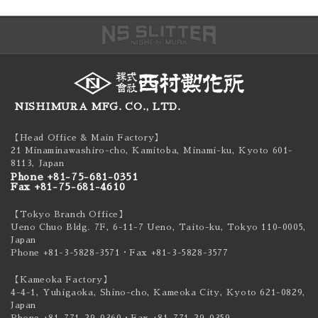
NISHIMURA MFG. CO., LTD.
【Head Office & Main Factory】
21 Minaminawashiro-cho, Kamitoba, Minami-ku,
Kyoto 601-
8113, Japan
Phone +81-75-681-0351
Fax +81-75-681-4610
【Tokyo Branch Office】
Ueno Chuo Bldg. 7F, 6-11-7 Ueno, Taito-ku,
Tokyo 110-0005,
Japan
Phone +81-3-5828-3571
・Fax +81-3-5828-3577
【Kameoka Factory】
4-4-1, Yuhigaoka, Shino-cho, Kameoka City,
Kyoto 621-0829,
Japan
Phone +81-771-29-0360
・Fax +81-771-29-0359