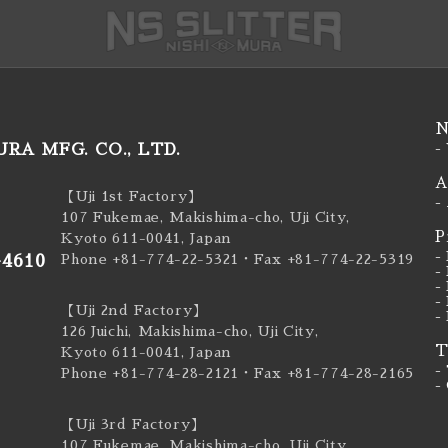
N
RA MFG. CO., LTD.
-
A
【Uji 1st Factory】
-
107 Fukemae, Makishima-cho, Uji City,
P
Kyoto 611-0041, Japan
-
-4610
Phone +81-774-22-5321
・Fax +81-774-22-5319
-
-
-
【Uji 2nd Factory】
-
126 Juichi, Makishima-cho, Uji City,
T
Kyoto 611-0041, Japan
-
Phone +81-774-28-2121
・Fax +81-774-28-2165
-
【Uji 3rd Factory】
107 Fukemae, Makishima-cho, Uji City,