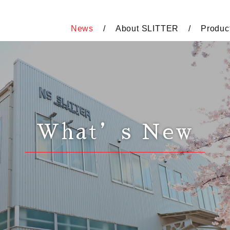
News
About SLITTER
Produc
What’s New