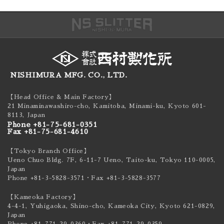
NISHIMURA MFG. CO., LTD.
【Head Office & Main Factory】
21 Minaminawashiro-cho, Kamitoba, Minami-ku,
Kyoto 601-
8113, Japan
Phone +81-75-681-0351
Fax +81-75-681-4610
【Tokyo Branch Office】
Ueno Chuo Bldg. 7F, 6-11-7 Ueno, Taito-ku,
Tokyo 110-0005,
Japan
Phone +81-3-5828-3571
・Fax +81-3-5828-3577
【Kameoka Factory】
4-4-1, Yuhigaoka, Shino-cho, Kameoka City,
Kyoto 621-0829,
Japan
Phone +81-771-29-0360
・Fax +81-771-29-0359