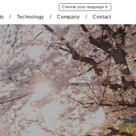
Choose your
language
ts
Technology
Company
Contact