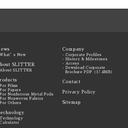
ews
Company
 What’s New
- Corporate Profiles
- History & Milestones
- Access
bout SLITTER
- Download Corporate
 About SLITTER
Brochure PDF（17.4MB）
roducts
Contact
 For Films
 For Papers
Privacy Policy
 For Nonferrous Metal Foils
 For Nonwoven Fabrics
Sitemap
 For Others
echnology
 Technology
 Calculator