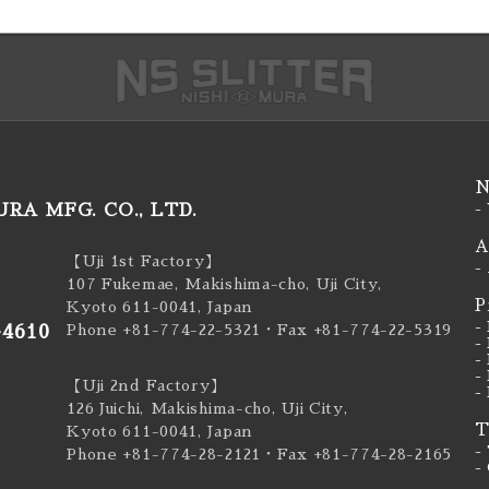
N
RA MFG. CO., LTD.
-
A
【Uji 1st Factory】
-
107 Fukemae, Makishima-cho, Uji City,
P
Kyoto 611-0041, Japan
-
-4610
Phone +81-774-22-5321
・Fax +81-774-22-5319
-
-
-
【Uji 2nd Factory】
-
126 Juichi, Makishima-cho, Uji City,
T
Kyoto 611-0041, Japan
-
Phone +81-774-28-2121
・Fax +81-774-28-2165
-