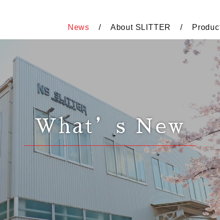
News
About SLITTER
Produc
What’s New