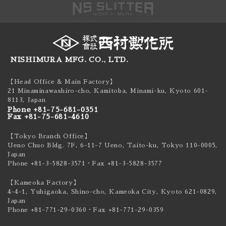
NISHIMURA MFG. CO., LTD.
【Head Office & Main Factory】
21 Minaminawashiro-cho, Kamitoba, Minami-ku,
Kyoto 601-
8113, Japan
Phone +81-75-681-0351
Fax +81-75-681-4610
【Tokyo Branch Office】
Ueno Chuo Bldg. 7F, 6-11-7 Ueno, Taito-ku,
Tokyo 110-0005,
Japan
Phone +81-3-5828-3571
・Fax +81-3-5828-3577
【Kameoka Factory】
4-4-1, Yuhigaoka, Shino-cho, Kameoka City,
Kyoto 621-0829,
Japan
Phone +81-771-29-0360
・Fax +81-771-29-0359