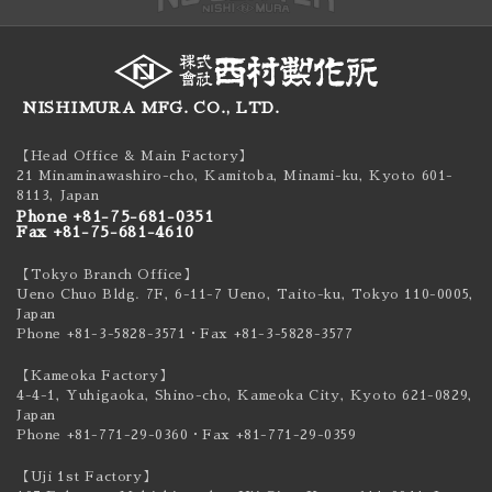
NISHIMURA MFG. CO., LTD.
【Head Office & Main Factory】
21 Minaminawashiro-cho, Kamitoba, Minami-ku,
Kyoto 601-
8113, Japan
Phone +81-75-681-0351
Fax +81-75-681-4610
【Tokyo Branch Office】
Ueno Chuo Bldg. 7F, 6-11-7 Ueno, Taito-ku,
Tokyo 110-0005,
Japan
Phone +81-3-5828-3571
・Fax +81-3-5828-3577
【Kameoka Factory】
4-4-1, Yuhigaoka, Shino-cho, Kameoka City,
Kyoto 621-0829,
Japan
Phone +81-771-29-0360
・Fax +81-771-29-0359
【Uji 1st Factory】