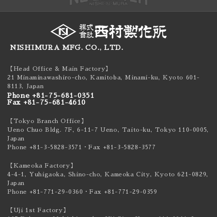
NISHIMURA MFG. CO., LTD.
【Head Office & Main Factory】
21 Minaminawashiro-cho, Kamitoba, Minami-ku,
Kyoto 601-
8113, Japan
Phone +81-75-681-0351
Fax +81-75-681-4610
【Tokyo Branch Office】
Ueno Chuo Bldg. 7F, 6-11-7 Ueno, Taito-ku,
Tokyo 110-0005,
Japan
Phone +81-3-5828-3571
・Fax +81-3-5828-3577
【Kameoka Factory】
4-4-1, Yuhigaoka, Shino-cho, Kameoka City,
Kyoto 621-0829,
Japan
Phone +81-771-29-0360
・Fax +81-771-29-0359
【Uji 1st Factory】