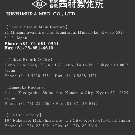
NISHIMURA MFG. CO., LTD.
【Head Office & Main Factory】
21 Minaminawashiro-cho, Kamitoba, Minami-ku,
Kyoto 601-
8113, Japan
Phone +81-75-681-0351
Fax +81-75-681-4610
【Tokyo Branch Office】
Ueno Chuo Bldg. 7F, 6-11-7 Ueno, Taito-ku,
Tokyo 110-0005,
Japan
Phone +81-3-5828-3571
・Fax +81-3-5828-3577
【Kameoka Factory】
4-4-1, Yuhigaoka, Shino-cho, Kameoka City,
Kyoto 621-0829,
Japan
Phone +81-771-29-0360
・Fax +81-771-29-0359
【Uji 1st Factory】
107 Fukemae, Makishima-cho, Uji City,
Kyoto 611-0041, Japan
Phone +81-774-22-5321
・Fax +81-774-22-5319