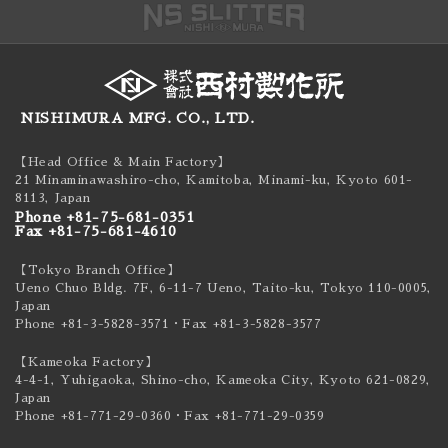
NISHIMURA MFG. CO., LTD.
【Head Office & Main Factory】
21 Minaminawashiro-cho, Kamitoba, Minami-ku,
Kyoto 601-
8113, Japan
Phone +81-75-681-0351
Fax +81-75-681-4610
【Tokyo Branch Office】
Ueno Chuo Bldg. 7F, 6-11-7 Ueno, Taito-ku,
Tokyo 110-0005,
Japan
Phone +81-3-5828-3571
・Fax +81-3-5828-3577
【Kameoka Factory】
4-4-1, Yuhigaoka, Shino-cho, Kameoka City,
Kyoto 621-0829,
Japan
Phone +81-771-29-0360
・Fax +81-771-29-0359