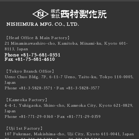
NISHIMURA MFG. CO., LTD.
【Head Office & Main Factory】
21 Minaminawashiro-cho, Kamitoba, Minami-ku,
Kyoto 601-
8113, Japan
Phone +81-75-681-0351
Fax +81-75-681-4610
【Tokyo Branch Office】
Ueno Chuo Bldg. 7F, 6-11-7 Ueno, Taito-ku,
Tokyo 110-0005,
Japan
Phone +81-3-5828-3571
・Fax +81-3-5828-3577
【Kameoka Factory】
4-4-1, Yuhigaoka, Shino-cho, Kameoka City,
Kyoto 621-0829,
Japan
Phone +81-771-29-0360
・Fax +81-771-29-0359
【Uji 1st Factory】
107 Fukemae, Makishima-cho, Uji City,
Kyoto 611-0041, Japan