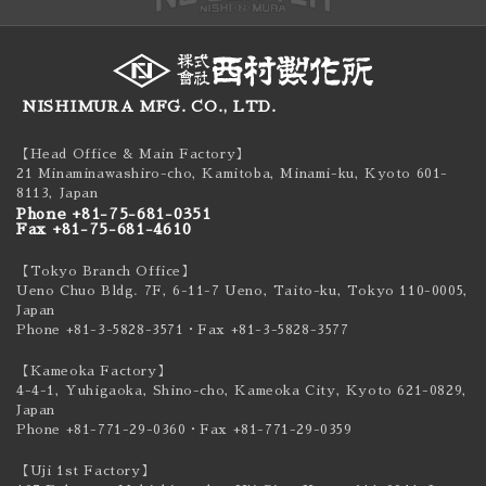
NISHIMURA MFG. CO., LTD.
【Head Office & Main Factory】
21 Minaminawashiro-cho, Kamitoba, Minami-ku,
Kyoto 601-
8113, Japan
Phone +81-75-681-0351
Fax +81-75-681-4610
【Tokyo Branch Office】
Ueno Chuo Bldg. 7F, 6-11-7 Ueno, Taito-ku,
Tokyo 110-0005,
Japan
Phone +81-3-5828-3571
・Fax +81-3-5828-3577
【Kameoka Factory】
4-4-1, Yuhigaoka, Shino-cho, Kameoka City,
Kyoto 621-0829,
Japan
Phone +81-771-29-0360
・Fax +81-771-29-0359
【Uji 1st Factory】