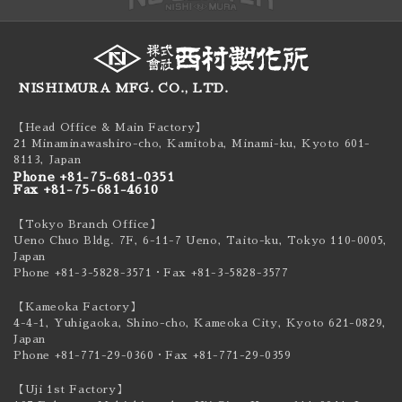
NISHIMURA MFG. CO., LTD.
【Head Office & Main Factory】
21 Minaminawashiro-cho, Kamitoba, Minami-ku,
Kyoto 601-
8113, Japan
Phone +81-75-681-0351
Fax +81-75-681-4610
【Tokyo Branch Office】
Ueno Chuo Bldg. 7F, 6-11-7 Ueno, Taito-ku,
Tokyo 110-0005,
Japan
Phone +81-3-5828-3571
・Fax +81-3-5828-3577
【Kameoka Factory】
4-4-1, Yuhigaoka, Shino-cho, Kameoka City,
Kyoto 621-0829,
Japan
Phone +81-771-29-0360
・Fax +81-771-29-0359
【Uji 1st Factory】