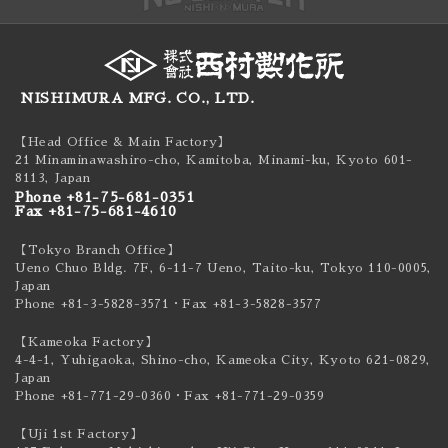
NISHIMURA MFG. CO., LTD.
【Head Office & Main Factory】
21 Minaminawashiro-cho, Kamitoba, Minami-ku,
Kyoto 601-
8113, Japan
Phone +81-75-681-0351
Fax +81-75-681-4610
【Tokyo Branch Office】
Ueno Chuo Bldg. 7F, 6-11-7 Ueno, Taito-ku,
Tokyo 110-0005,
Japan
Phone +81-3-5828-3571
・Fax +81-3-5828-3577
【Kameoka Factory】
4-4-1, Yuhigaoka, Shino-cho, Kameoka City,
Kyoto 621-0829,
Japan
Phone +81-771-29-0360
・Fax +81-771-29-0359
【Uji 1st Factory】