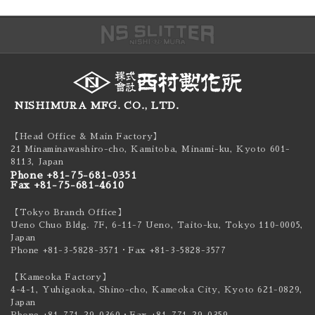
NISHIMURA MFG. CO., LTD.
【Head Office & Main Factory】
21 Minaminawashiro-cho, Kamitoba, Minami-ku,
Kyoto 601-
8113, Japan
Phone +81-75-681-0351
Fax +81-75-681-4610
【Tokyo Branch Office】
Ueno Chuo Bldg. 7F, 6-11-7 Ueno, Taito-ku,
Tokyo 110-0005,
Japan
Phone +81-3-5828-3571
・Fax +81-3-5828-3577
【Kameoka Factory】
4-4-1, Yuhigaoka, Shino-cho, Kameoka City,
Kyoto 621-0829,
Japan
Phone +81-771-29-0360
・Fax +81-771-29-0359