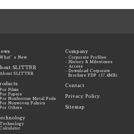
ews
Company
 What’s New
- Corporate Profiles
- History & Milestones
- Access
bout SLITTER
- Download Corporate
 About SLITTER
Brochure PDF（17.4MB）
roducts
Contact
 For Films
 For Papers
Privacy Policy
 For Nonferrous Metal Foils
 For Nonwoven Fabrics
Sitemap
 For Others
echnology
 Technology
 Calculator