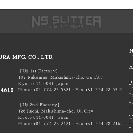
N
RA MFG. CO., LTD.
-
A
【Uji 1st Factory】
-
107 Fukemae, Makishima-cho, Uji City,
P
Kyoto 611-0041, Japan
-
-4610
Phone +81-774-22-5321
・Fax +81-774-22-5319
-
-
-
【Uji 2nd Factory】
-
126 Juichi, Makishima-cho, Uji City,
T
Kyoto 611-0041, Japan
-
Phone +81-774-28-2121
・Fax +81-774-28-2165
-