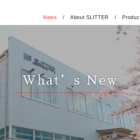
News
About SLITTER
Produc
What’s New