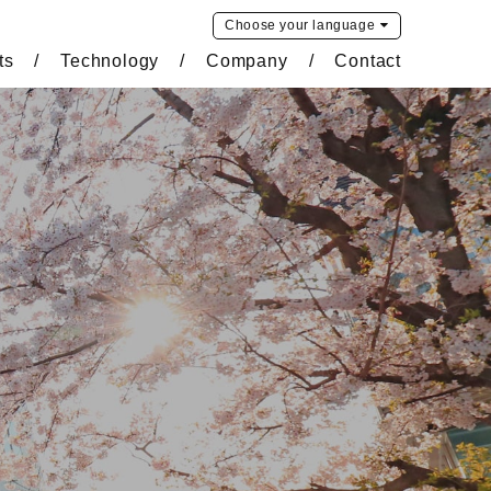
Choose your
language
ts
Technology
Company
Contact