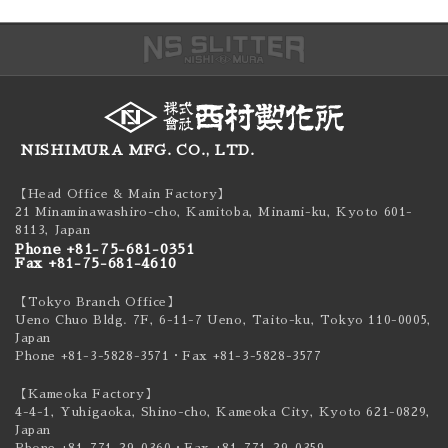
NISHIMURA MFG. CO., LTD.
【Head Office & Main Factory】
21 Minaminawashiro-cho, Kamitoba, Minami-ku,
Kyoto 601-
8113, Japan
Phone +81-75-681-0351
Fax +81-75-681-4610
【Tokyo Branch Office】
Ueno Chuo Bldg. 7F, 6-11-7 Ueno, Taito-ku,
Tokyo 110-0005,
Japan
Phone +81-3-5828-3571
・Fax +81-3-5828-3577
【Kameoka Factory】
4-4-1, Yuhigaoka, Shino-cho, Kameoka City,
Kyoto 621-0829,
Japan
Phone +81-771-29-0360
・Fax +81-771-29-0359