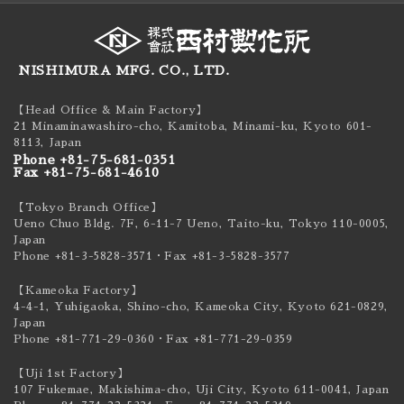
NISHIMURA MFG. CO., LTD.
【Head Office & Main Factory】
21 Minaminawashiro-cho, Kamitoba, Minami-ku,
Kyoto 601-
8113, Japan
Phone +81-75-681-0351
Fax +81-75-681-4610
【Tokyo Branch Office】
Ueno Chuo Bldg. 7F, 6-11-7 Ueno, Taito-ku,
Tokyo 110-0005,
Japan
Phone +81-3-5828-3571
・Fax +81-3-5828-3577
【Kameoka Factory】
4-4-1, Yuhigaoka, Shino-cho, Kameoka City,
Kyoto 621-0829,
Japan
Phone +81-771-29-0360
・Fax +81-771-29-0359
【Uji 1st Factory】
107 Fukemae, Makishima-cho, Uji City,
Kyoto 611-0041, Japan