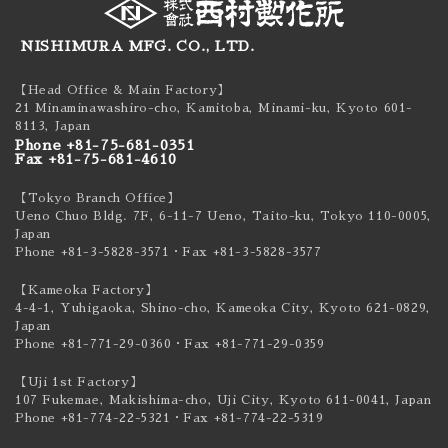
NISHIMURA MFG. CO., LTD.
【Head Office & Main Factory】
21 Minaminawashiro-cho, Kamitoba, Minami-ku,
Kyoto 601-
8113, Japan
Phone +81-75-681-0351
Fax +81-75-681-4610
【Tokyo Branch Office】
Ueno Chuo Bldg. 7F, 6-11-7 Ueno, Taito-ku,
Tokyo 110-0005,
Japan
Phone +81-3-5828-3571
・Fax +81-3-5828-3577
【Kameoka Factory】
4-4-1, Yuhigaoka, Shino-cho, Kameoka City,
Kyoto 621-0829,
Japan
Phone +81-771-29-0360
・Fax +81-771-29-0359
【Uji 1st Factory】
107 Fukemae, Makishima-cho, Uji City,
Kyoto 611-0041, Japan
Phone +81-774-22-5321
・Fax +81-774-22-5319