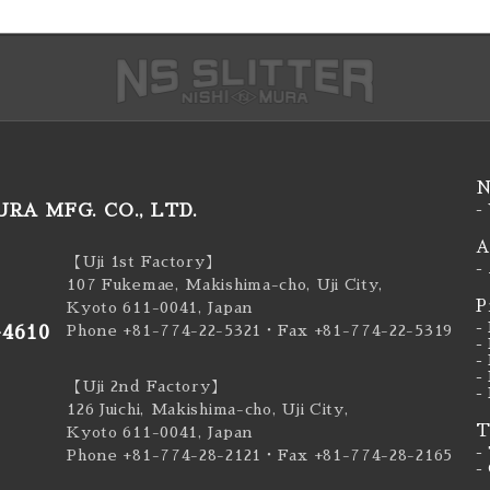
N
RA MFG. CO., LTD.
-
A
【Uji 1st Factory】
-
107 Fukemae, Makishima-cho, Uji City,
P
Kyoto 611-0041, Japan
-
-4610
Phone +81-774-22-5321
・Fax +81-774-22-5319
-
-
-
【Uji 2nd Factory】
-
126 Juichi, Makishima-cho, Uji City,
T
Kyoto 611-0041, Japan
-
Phone +81-774-28-2121
・Fax +81-774-28-2165
-