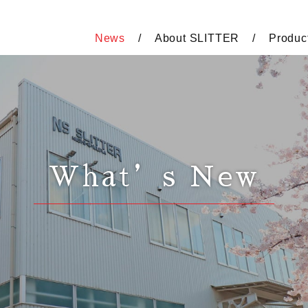
News
About SLITTER
Produc
What’s New