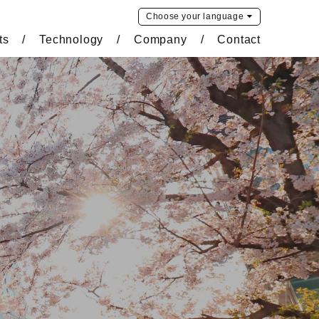
Choose your
language
ts
Technology
Company
Contact