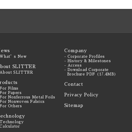
ews
Company
 What’s New
- Corporate Profiles
- History & Milestones
- Access
bout SLITTER
- Download Corporate
 About SLITTER
Brochure PDF（17.4MB）
roducts
Contact
 For Films
 For Papers
Privacy Policy
 For Nonferrous Metal Foils
 For Nonwoven Fabrics
Sitemap
 For Others
echnology
 Technology
 Calculator