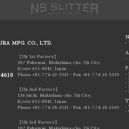
N
RA MFG. CO., LTD.
-
A
【Uji 1st Factory】
-
107 Fukemae, Makishima-cho, Uji City,
P
Kyoto 611-0041, Japan
-
-4610
Phone +81-774-22-5321
・Fax +81-774-22-5319
-
-
-
【Uji 2nd Factory】
-
126 Juichi, Makishima-cho, Uji City,
T
Kyoto 611-0041, Japan
-
Phone +81-774-28-2121
・Fax +81-774-28-2165
-
【Uji 3rd Factory】
107 Fukemae, Makishima-cho, Uji City,