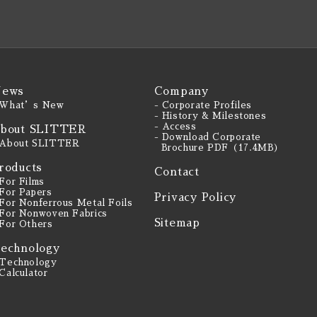
ews
Company
 What’s New
- Corporate Profiles
- History & Milestones
- Access
bout SLITTER
- Download Corporate
 About SLITTER
Brochure PDF（17.4MB）
roducts
Contact
 For Films
 For Papers
Privacy Policy
 For Nonferrous Metal Foils
 For Nonwoven Fabrics
Sitemap
 For Others
echnology
 Technology
 Calculator