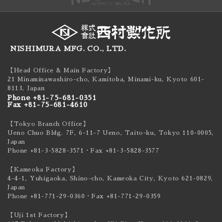
NISHIMURA MFG. CO., LTD.
【Head Office & Main Factory】
21 Minaminawashiro-cho, Kamitoba, Minami-ku,
Kyoto 601-
8113, Japan
Phone +81-75-681-0351
Fax +81-75-681-4610
【Tokyo Branch Office】
Ueno Chuo Bldg. 7F, 6-11-7 Ueno, Taito-ku,
Tokyo 110-0005,
Japan
Phone +81-3-5828-3571
・Fax +81-3-5828-3577
【Kameoka Factory】
4-4-1, Yuhigaoka, Shino-cho, Kameoka City,
Kyoto 621-0829,
Japan
Phone +81-771-29-0360
・Fax +81-771-29-0359
【Uji 1st Factory】