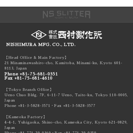
NISHIMURA MFG. CO., LTD.
【Head Office & Main Factory】
21 Minaminawashiro-cho, Kamitoba, Minami-ku,
Kyoto 601-
8113, Japan
Phone +81-75-681-0351
Fax +81-75-681-4610
【Tokyo Branch Office】
Ueno Chuo Bldg. 7F, 6-11-7 Ueno, Taito-ku,
Tokyo 110-0005,
Japan
Phone +81-3-5828-3571
・Fax +81-3-5828-3577
【Kameoka Factory】
4-4-1, Yuhigaoka, Shino-cho, Kameoka City,
Kyoto 621-0829,
Japan
Phone +81-771-29-0360
・Fax +81-771-29-0359