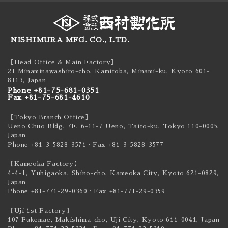
NISHIMURA MFG. CO., LTD.
【Head Office & Main Factory】
21 Minaminawashiro-cho, Kamitoba, Minami-ku,
Kyoto 601-
8113, Japan
Phone +81-75-681-0351
Fax +81-75-681-4610
【Tokyo Branch Office】
Ueno Chuo Bldg. 7F, 6-11-7 Ueno, Taito-ku,
Tokyo 110-0005,
Japan
Phone +81-3-5828-3571
・Fax +81-3-5828-3577
【Kameoka Factory】
4-4-1, Yuhigaoka, Shino-cho, Kameoka City,
Kyoto 621-0829,
Japan
Phone +81-771-29-0360
・Fax +81-771-29-0359
【Uji 1st Factory】
107 Fukemae, Makishima-cho, Uji City,
Kyoto 611-0041, Japan