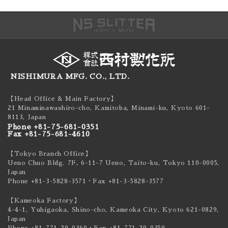
NISHIMURA MFG. CO., LTD.
【Head Office & Main Factory】
21 Minaminawashiro-cho, Kamitoba, Minami-ku,
Kyoto 601-
8113, Japan
Phone +81-75-681-0351
Fax +81-75-681-4610
【Tokyo Branch Office】
Ueno Chuo Bldg. 7F, 6-11-7 Ueno, Taito-ku,
Tokyo 110-0005,
Japan
Phone +81-3-5828-3571
・Fax +81-3-5828-3577
【Kameoka Factory】
4-4-1, Yuhigaoka, Shino-cho, Kameoka City,
Kyoto 621-0829,
Japan
Phone +81-771-29-0360
・Fax +81-771-29-0359