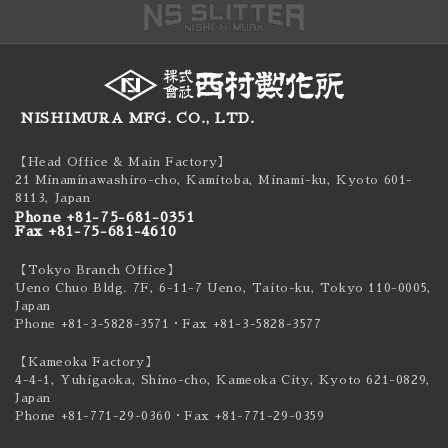
NISHIMURA MFG. CO., LTD.
【Head Office & Main Factory】
21 Minaminawashiro-cho, Kamitoba, Minami-ku,
Kyoto 601-
8113, Japan
Phone +81-75-681-0351
Fax +81-75-681-4610
【Tokyo Branch Office】
Ueno Chuo Bldg. 7F, 6-11-7 Ueno, Taito-ku,
Tokyo 110-0005,
Japan
Phone +81-3-5828-3571
・Fax +81-3-5828-3577
【Kameoka Factory】
4-4-1, Yuhigaoka, Shino-cho, Kameoka City,
Kyoto 621-0829,
Japan
Phone +81-771-29-0360
・Fax +81-771-29-0359