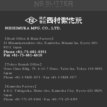
NISHIMURA MFG. CO., LTD.
【Head Office & Main Factory】
21 Minaminawashiro-cho, Kamitoba, Minami-ku,
Kyoto 601-
8113, Japan
Phone +81-75-681-0351
Fax +81-75-681-4610
【Tokyo Branch Office】
Ueno Chuo Bldg. 7F, 6-11-7 Ueno, Taito-ku,
Tokyo 110-0005,
Japan
Phone +81-3-5828-3571
・Fax +81-3-5828-3577
【Kameoka Factory】
4-4-1, Yuhigaoka, Shino-cho, Kameoka City,
Kyoto 621-0829,
Japan
Phone +81-771-29-0360
・Fax +81-771-29-0359