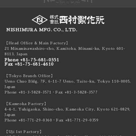
NISHIMURA MFG. CO., LTD.
【Head Office & Main Factory】
21 Minaminawashiro-cho, Kamitoba, Minami-ku,
Kyoto 601-
8113, Japan
Phone +81-75-681-0351
Fax +81-75-681-4610
【Tokyo Branch Office】
Ueno Chuo Bldg. 7F, 6-11-7 Ueno, Taito-ku,
Tokyo 110-0005,
Japan
Phone +81-3-5828-3571
・Fax +81-3-5828-3577
【Kameoka Factory】
4-4-1, Yuhigaoka, Shino-cho, Kameoka City,
Kyoto 621-0829,
Japan
Phone +81-771-29-0360
・Fax +81-771-29-0359
【Uji 1st Factory】