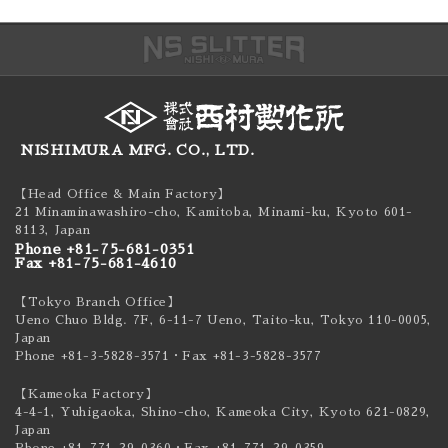
NISHIMURA MFG. CO., LTD.
【Head Office & Main Factory】
21 Minaminawashiro-cho, Kamitoba, Minami-ku,
Kyoto 601-
8113, Japan
Phone +81-75-681-0351
Fax +81-75-681-4610
【Tokyo Branch Office】
Ueno Chuo Bldg. 7F, 6-11-7 Ueno, Taito-ku,
Tokyo 110-0005,
Japan
Phone +81-3-5828-3571
・Fax +81-3-5828-3577
【Kameoka Factory】
4-4-1, Yuhigaoka, Shino-cho, Kameoka City,
Kyoto 621-0829,
Japan
Phone +81-771-29-0360
・Fax +81-771-29-0359