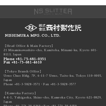
NISHIMURA MFG. CO., LTD.
【Head Office & Main Factory】
21 Minaminawashiro-cho, Kamitoba, Minami-ku,
Kyoto 601-
8113, Japan
Phone +81-75-681-0351
Fax +81-75-681-4610
【Tokyo Branch Office】
Ueno Chuo Bldg. 7F, 6-11-7 Ueno, Taito-ku,
Tokyo 110-0005,
Japan
Phone +81-3-5828-3571
・Fax +81-3-5828-3577
【Kameoka Factory】
4-4-1, Yuhigaoka, Shino-cho, Kameoka City,
Kyoto 621-0829,
Japan
Phone +81-771-29-0360
・Fax +81-771-29-0359