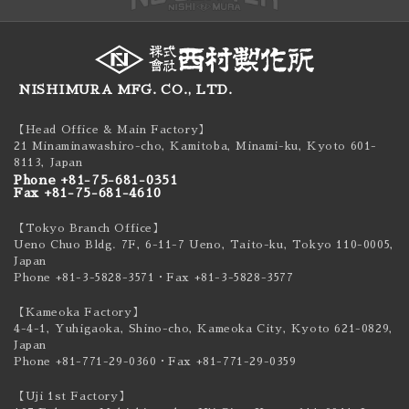
NISHIMURA MFG. CO., LTD.
【Head Office & Main Factory】
21 Minaminawashiro-cho, Kamitoba, Minami-ku,
Kyoto 601-
8113, Japan
Phone +81-75-681-0351
Fax +81-75-681-4610
【Tokyo Branch Office】
Ueno Chuo Bldg. 7F, 6-11-7 Ueno, Taito-ku,
Tokyo 110-0005,
Japan
Phone +81-3-5828-3571
・Fax +81-3-5828-3577
【Kameoka Factory】
4-4-1, Yuhigaoka, Shino-cho, Kameoka City,
Kyoto 621-0829,
Japan
Phone +81-771-29-0360
・Fax +81-771-29-0359
【Uji 1st Factory】