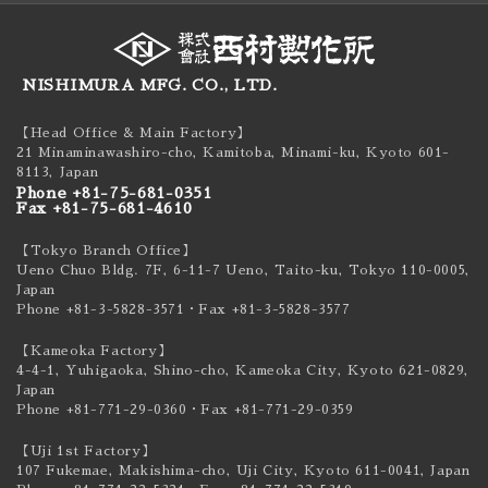
NISHIMURA MFG. CO., LTD.
【Head Office & Main Factory】
21 Minaminawashiro-cho, Kamitoba, Minami-ku,
Kyoto 601-
8113, Japan
Phone +81-75-681-0351
Fax +81-75-681-4610
【Tokyo Branch Office】
Ueno Chuo Bldg. 7F, 6-11-7 Ueno, Taito-ku,
Tokyo 110-0005,
Japan
Phone +81-3-5828-3571
・Fax +81-3-5828-3577
【Kameoka Factory】
4-4-1, Yuhigaoka, Shino-cho, Kameoka City,
Kyoto 621-0829,
Japan
Phone +81-771-29-0360
・Fax +81-771-29-0359
【Uji 1st Factory】
107 Fukemae, Makishima-cho, Uji City,
Kyoto 611-0041, Japan