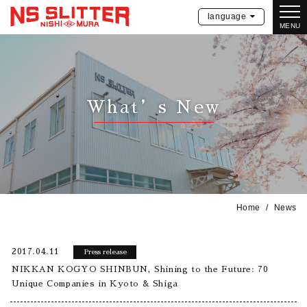
language
MENU
What’s New
Home
News
2017.04.11
Press release
NIKKAN KOGYO SHINBUN, Shining to the Future: 70
Unique Companies in Kyoto & Shiga