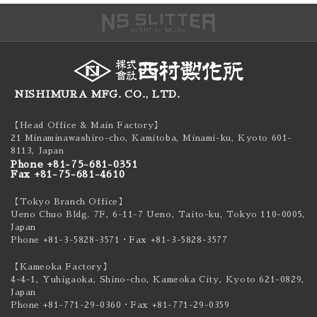
NISHIMURA MFG. CO., LTD.
【Head Office & Main Factory】
21 Minaminawashiro-cho, Kamitoba, Minami-ku,
Kyoto 601-
8113, Japan
Phone +81-75-681-0351
Fax +81-75-681-4610
【Tokyo Branch Office】
Ueno Chuo Bldg. 7F, 6-11-7 Ueno, Taito-ku,
Tokyo 110-0005,
Japan
Phone +81-3-5828-3571
・Fax +81-3-5828-3577
【Kameoka Factory】
4-4-1, Yuhigaoka, Shino-cho, Kameoka City,
Kyoto 621-0829,
Japan
Phone +81-771-29-0360
・Fax +81-771-29-0359