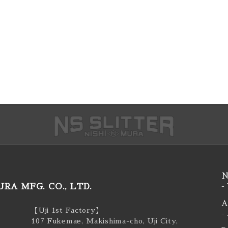
N
RA MFG. CO., LTD.
-
A
【Uji 1st Factory】
-
107 Fukemae, Makishima-cho, Uji City,