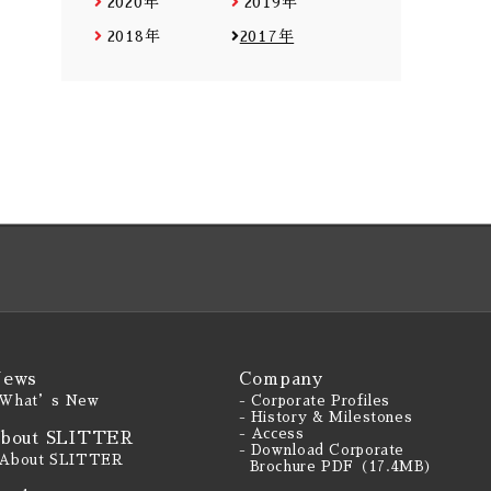
2020年
2019年
2018年
2017年
ews
Company
 What’s New
- Corporate Profiles
- History & Milestones
- Access
bout SLITTER
- Download Corporate
 About SLITTER
Brochure PDF（17.4MB）