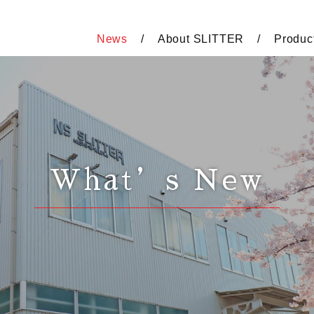
News
About SLITTER
Produc
What’s New