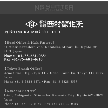
NISHIMURA MFG. CO., LTD.
【Head Office & Main Factory】
21 Minaminawashiro-cho, Kamitoba, Minami-ku,
Kyoto 601-
8113, Japan
Phone +81-75-681-0351
Fax +81-75-681-4610
【Tokyo Branch Office】
Ueno Chuo Bldg. 7F, 6-11-7 Ueno, Taito-ku,
Tokyo 110-0005,
Japan
Phone +81-3-5828-3571
・Fax +81-3-5828-3577
【Kameoka Factory】
4-4-1, Yuhigaoka, Shino-cho, Kameoka City,
Kyoto 621-0829,
Japan
Phone +81-771-29-0360
・Fax +81-771-29-0359