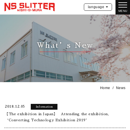
language
MENU
What’s New
Home
News
2018.12.05
Information
【The exhibition in Japan】 Attending the exhibition,
‘Converting Technology Exhibition 2019’