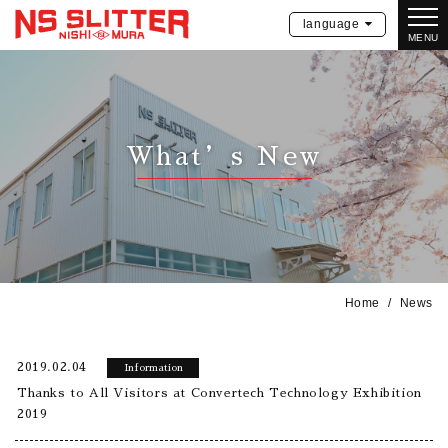
language
MENU
What’s New
Home
News
2019.02.04
Information
Thanks to All Visitors at Convertech Technology Exhibition
2019