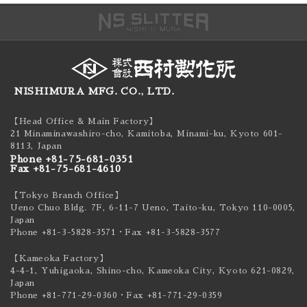
NISHIMURA MFG. CO., LTD.
【Head Office & Main Factory】
21 Minaminawashiro-cho, Kamitoba, Minami-ku,
Kyoto 601-
8113, Japan
Phone +81-75-681-0351
Fax +81-75-681-4610
【Tokyo Branch Office】
Ueno Chuo Bldg. 7F, 6-11-7 Ueno, Taito-ku,
Tokyo 110-0005,
Japan
Phone +81-3-5828-3571
・Fax +81-3-5828-3577
【Kameoka Factory】
4-4-1, Yuhigaoka, Shino-cho, Kameoka City,
Kyoto 621-0829,
Japan
Phone +81-771-29-0360
・Fax +81-771-29-0359