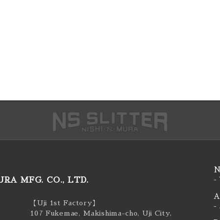
N
RA MFG. CO., LTD.
-
A
【Uji 1st Factory】
-
107 Fukemae, Makishima-cho, Uji City,