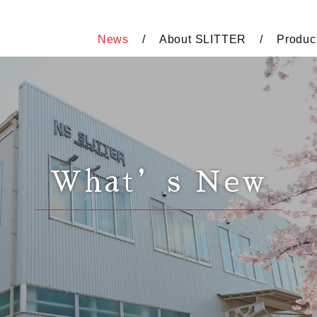
News
About SLITTER
Produc
What’s New