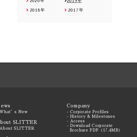
2020年
2019年
2018年
2017年
ews
Company
 What’s New
- Corporate Profiles
- History & Milestones
- Access
bout SLITTER
- Download Corporate
 About SLITTER
Brochure PDF（17.4MB）