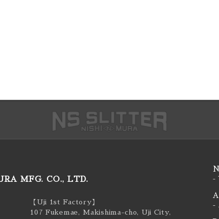
N
RA MFG. CO., LTD.
-
A
【Uji 1st Factory】
-
107 Fukemae, Makishima-cho, Uji City,