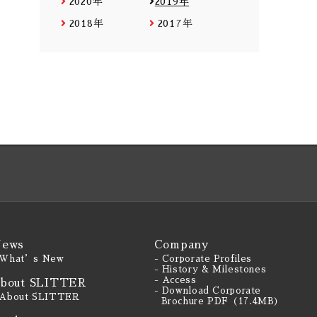
2020年
2019年
2018年
2017年
ews
Company
 What’s New
- Corporate Profiles
- History & Milestones
- Access
bout SLITTER
- Download Corporate
 About SLITTER
Brochure PDF（17.4MB）