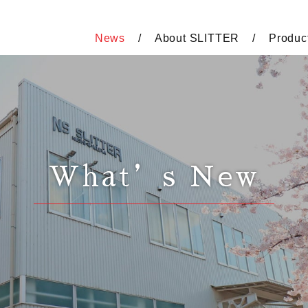
News
About SLITTER
Produc
What’s New