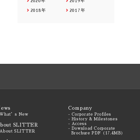
2020年
2019年
2018年
2017年
ews
Company
 What’s New
- Corporate Profiles
- History & Milestones
- Access
bout SLITTER
- Download Corporate
 About SLITTER
Brochure PDF（17.4MB）