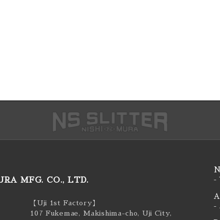
N
RA MFG. CO., LTD.
-
A
【Uji 1st Factory】
-
107 Fukemae, Makishima-cho, Uji City,